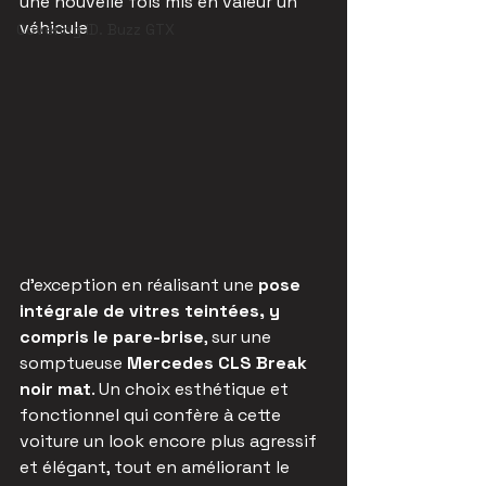
une nouvelle fois mis en valeur un 
véhicule 
Covering ID. Buzz GTX
d'exception en réalisant une 
pose 
intégrale de vitres teintées, y 
compris le pare-brise
, sur une 
somptueuse 
Mercedes CLS Break 
noir mat
. Un choix esthétique et 
fonctionnel qui confère à cette 
voiture un look encore plus agressif 
et élégant, tout en améliorant le 