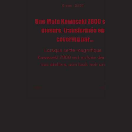
6 déc. 2024
Une Moto Kawasaki Z800 sur
mesure, transformée en
covering par
Tintblackprotect !
Lorsque cette magnifique
Kawasaki Z800 est arrivée dans
nos ateliers, son look noir uni
manquait de caractère. Notre
mission ? Lui...