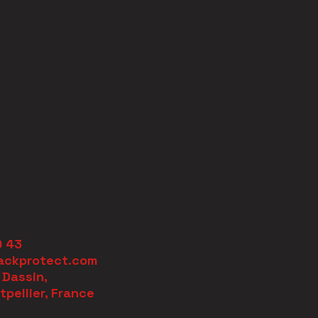
9 43
ackprotect.com
 Dassin,
pellier, France