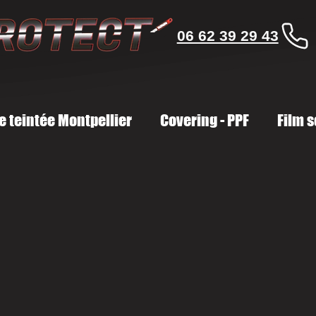
06 62 39 29 43
re teintée Montpellier
Covering - PPF
Film s
D. Buzz GTX