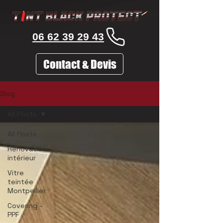
06 62 39 29 43
Contact & Devis
Blog
All Posts
All Posts
Rénovation
intérieur
Vitre
teintée
Montpellier
Covering -
PPF