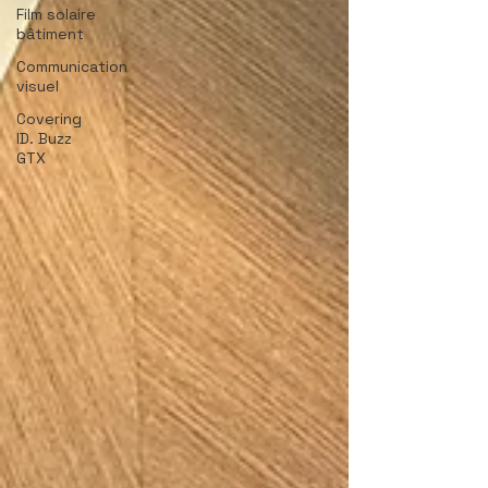
Film solaire
bâtiment
Communication
visuel
Covering
ID. Buzz
GTX